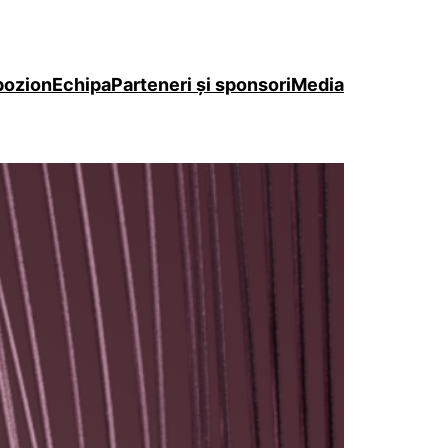
pozion
Echipa
Parteneri şi sponsori
Media