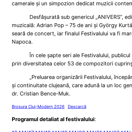
camerale și un simpozion dedicat muzicii cont
Desfășurată sub genericul „ANIVERS”, ediția d
muzicală: Adrian Pop – 75 de ani și György Kurtá
seară de concert, iar finalul Festivalului va fi ma
Napoca.
În cele șapte seri ale Festivalului, publicul c
prin diversitatea celor 53 de compozitori cuprinși
„Preluarea organizării Festivalului, începând c
și continuitate clujeană, care adună la un loc gen
dr. Cristian Bence-Muk.
Brosura Cluj-Modern 2026
Descarcă
Programul detaliat al festivalului
: