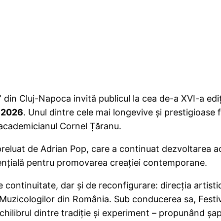
n Cluj-Napoca invită publicul la cea de-a XVI-a edi
 2026
. Unul dintre cele mai longevive și prestigioase
 academicianul Cornel Țăranu.
uat de Adrian Pop, care a continuat dezvoltarea ace
 esențială pentru promovarea creației contempora
uitate, dar și de reconfigurare: direcția artistică
Muzicologilor din România. Sub conducerea sa, Festival
 echilibrul dintre tradiție și experiment – propunând șa