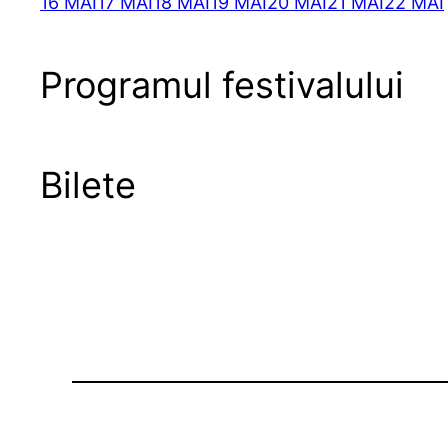
16 MAI
17 MAI
18 MAI
19 MAI
20 MAI
21 MAI
22 MAI
Programul festivalului
Bilete