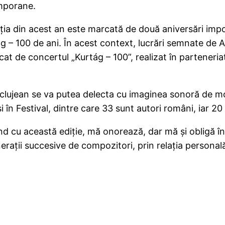
emporane.
in acest an este marcată de două aniversări impor
g – 100 de ani. În acest context, lucrări semnate de A
rcat de concertul „Kurtág – 100”, realizat în parteneria
lujean se va putea delecta cu imaginea sonoră de mom
 în Festival, dintre care 33 sunt autori români, iar 20 
u această ediție, mă onorează, dar mă și obligă în m
erații succesive de compozitori, prin relația personală 