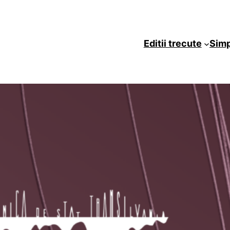
Editii trecute
Sim