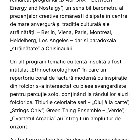
Energy and Nostalgy”, un sensibil barometru al
prezențelor creative românești disipate în centre
de mare anvergură și tradiție culturală ale
străinătății – Berlin, Viena, Paris, Montreal,
Heidelberg, Los Angeles – dar și paradoxala
„străinătate” a Chișinăului.
Un alt program tematic cu tentă insolită a fost
intitulat „Ethnochorologhion”, în care un
repertoriu coral de factură modernă cu inspirație
din folclor s-a intersectat cu piese avangardiste
pentru percuție solo, conținând la rândul lor aluzii
folclorice. Titlurile celorlalte seri – „Cluj à la carte”,
„Strings Only”, Green Thing Ensemble – „Verde”,
„Cvartetul Arcadia” au întregit un amplu tur de
orizont.
Au fost prezentate lucrări devenite repere clasice