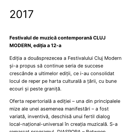
2017
Festivalul de muzică contemporană CLUJ
MODERN, ediția a 12-a
Ediția a douăsprezecea a Festivalului Cluj Modern
și-a propus să continue seria de succese
crescânde a ultimelor ediții, ce i-au consolidat
locul de reper pe harta culturală a țării, cu bune
ecouri și peste graniță.
Oferta repertorială a ediției – una din principalele
mize ale unei asemenea manifestări – a fost
variată, inventivă, deschisă unui fertil dialog
local-național-universal în creația muzicală. S-a
remarcat programul „DIASPORA – Between