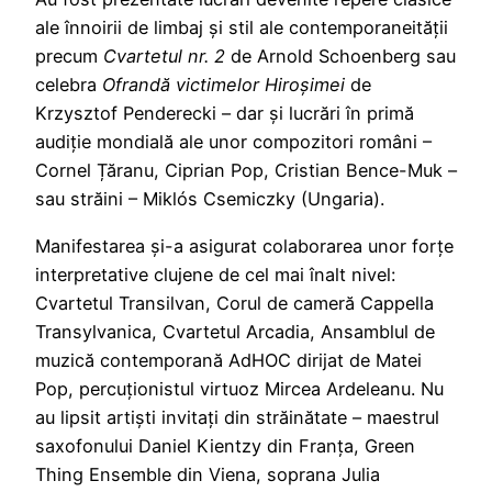
ale înnoirii de limbaj și stil ale contemporaneității
precum
Cvartetul nr. 2
de Arnold Schoenberg sau
celebra
Ofrandă victimelor Hiroșimei
de
Krzysztof Penderecki – dar și lucrări în primă
audiție mondială ale unor compozitori români –
Cornel Țăranu, Ciprian Pop, Cristian Bence-Muk –
sau străini – Miklós Csemiczky (Ungaria).
Manifestarea și-a asigurat colaborarea unor forțe
interpretative clujene de cel mai înalt nivel:
Cvartetul Transilvan, Corul de cameră Cappella
Transylvanica, Cvartetul Arcadia, Ansamblul de
muzică contemporană AdHOC dirijat de Matei
Pop, percuționistul virtuoz Mircea Ardeleanu. Nu
au lipsit artiști invitați din străinătate – maestrul
saxofonului Daniel Kientzy din Franța, Green
Thing Ensemble din Viena, soprana Julia