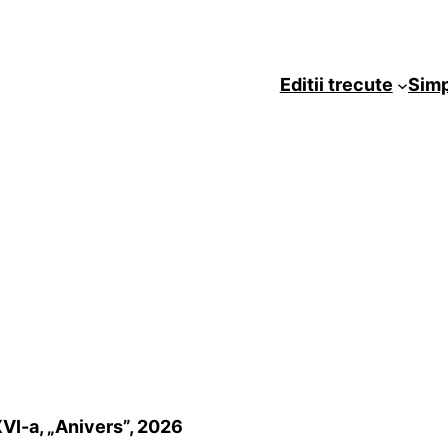
Editii trecute
Sim
XVI-a, „Anivers”, 2026