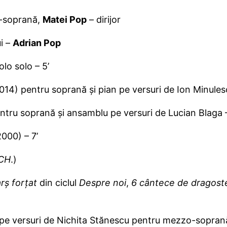
-soprană,
Matei Pop
– dirijor
i –
Adrian Pop
lo solo – 5’
014) pentru soprană și pian pe versuri de Ion Minulesc
tru soprană și ansamblu pe versuri de Lucian Blaga –
000) – 7’
SCH
.)
rș forțat
din ciclul
Despre noi
,
6 cântece de dragost
pe versuri de Nichita Stănescu pentru mezzo-soprană