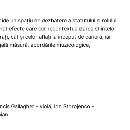
e un spaţiu de dezbatere a statutului şi rolului
at efecte care cer recontextualizarea ştiinţelor
i, cât şi celor aflaţi la început de carieră, iar
gală măsură, abordările muzicologice,
ncis Gallagher – violă, Ion Storojenco –
pian