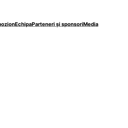
pozion
Echipa
Parteneri şi sponsori
Media