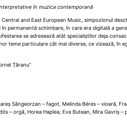
ici interpretative în muzica contemporană
n Central and East European Music, simpozionul deschid
 în permanentă schimbare, în care era digitală a gener
festarea se adresează atât specialiştilor deja consacraţ
or teme particulare cât mai diverse, ce vizează, în e
ornel Țăranu”
 Rareș Sângeorzan – fagot, Melinda Béres – vioară, Fra
dös – orgă, Horea Haplea, Eva Butean, Mira Gavriș – 