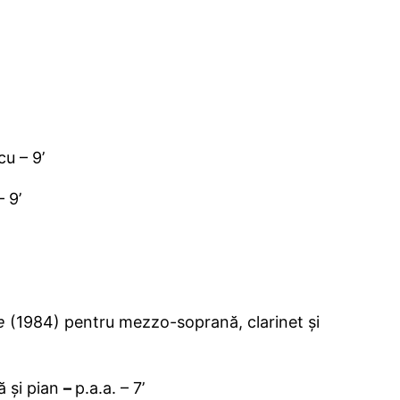
u – 9’
 9’
e
(1984) pentru mezzo-soprană, clarinet și
 și pian
–
p.a.a. – 7’