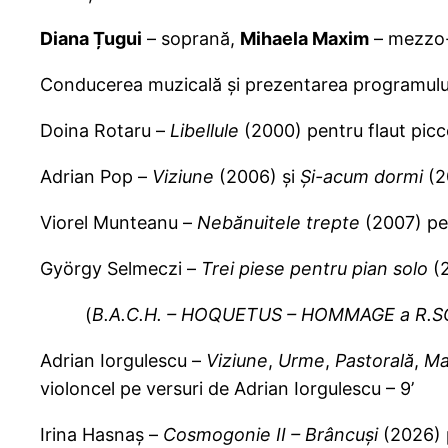
Diana Țugui
– soprană,
Mihaela Maxim
– mezzo
Conducerea muzicală și prezentarea programulu
Doina Rotaru –
Libellule
(2000) pentru flaut picco
Adrian Pop –
Viziune
(2006) și
Și-acum dormi
(2
Viorel Munteanu –
Nebănuitele trepte
(2007) pen
György Selmeczi –
Trei piese pentru pian solo
(2
(
B.A.C.H. – HOQUETUS – HOMMAGE a R.
Adrian Iorgulescu –
Viziune
,
Urme
,
Pastorală
,
Ma
violoncel pe versuri de Adrian Iorgulescu – 9’
Irina Hasnaș –
Cosmogonie II – Brâncuși
(2026) 