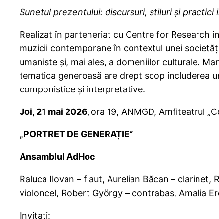
Sunetul prezentului: discursuri, stiluri şi pract
Realizat în parteneriat cu Centre for Research i
muzicii contemporane în contextul unei societăţi
umaniste şi, mai ales, a domeniilor culturale. Mani
tematica generoasă are drept scop includerea un
componistice şi interpretative.
Joi, 21 mai 2026,
ora 19, ANMGD, Amfiteatrul „C
„PORTRET DE GENERAȚIE”
Ansamblul AdHoc
Raluca Ilovan – flaut, Aurelian Băcan – clarinet,
violoncel, Robert György – contrabas, Amalia Er
Invitați: