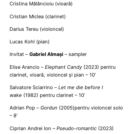
Cristina Mălăncioiu (vioară)
Cristian Miclea (clarinet)
Darius Tereu (violoncel)
Lucas Kohl (pian)
Invitat –
Gabriel Almași
– sampler
Elise Arancio –
Elephant Candy
(2023) pentru
clarinet, vioară, violoncel și pian – 10’
Salvatore Sciarrino –
Let me die before I
wake
(1982) pentru clarinet – 10’
Adrian Pop –
Gordun
(2005)pentru violoncel solo
– 8’
Ciprian Andrei Ion –
Pseudo-romantic
(2023)