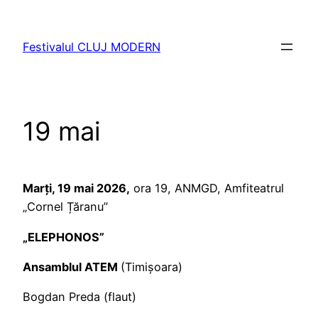
Sari
la
Festivalul CLUJ MODERN
conținut
19 mai
Marți, 19 mai 2026,
ora 19, ANMGD, Amfiteatrul
„Cornel Țăranu”
„ELEPHONOS”
Ansamblul ATEM
(Timișoara)
Bogdan Preda (flaut)